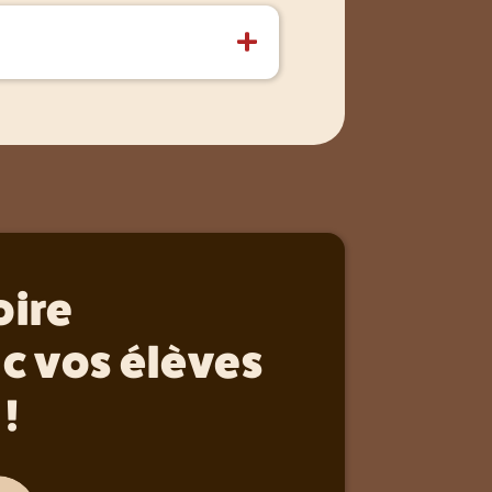
ateforme, peu importe le
oire
c vos élèves
 !