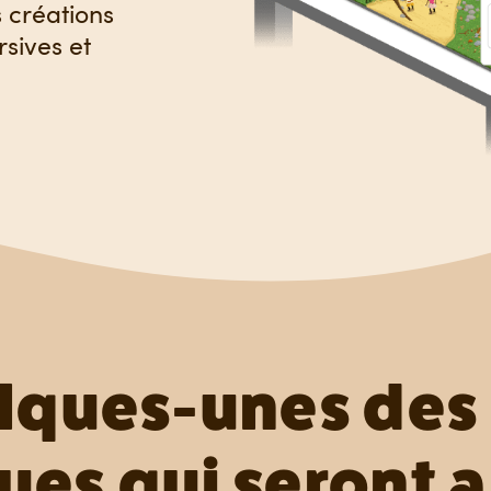
s créations
sives et
elques-unes des
ues qui seront 