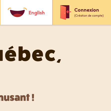
Connexion
English
(Création de compte)
uébec,
musant !