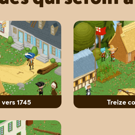
 vers 1745
Treize co