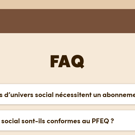
FAQ
s d’univers social nécessitent un abonnem
our est requis pour accéder aux modules d’univers so
atalogue d'activités en français et en anglais, et pe
 social sont-ils conformes au PFEQ ?
us pour respecter le PFEQ tout en permettant aux élèv
oriques du Québec.