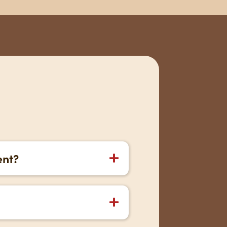
ent?
cial. Cet abonnement donne
rmet même de créer les
es d’explorer concrètement