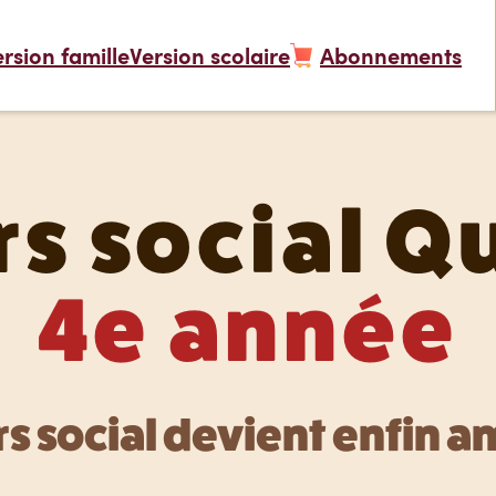
rsion famille
Version scolaire
Abonnements
rs social Q
4e année
rs social devient enfin a