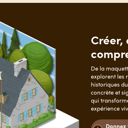
Créer, 
compr
De la maquette
explorent les r
historiques d
concrète et si
qui transforme
expérience vi
Donnez v