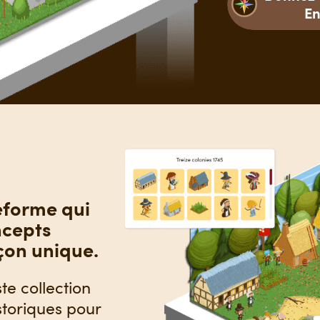
En
eforme qui
ncepts
açon unique.
te collection
storiques pour